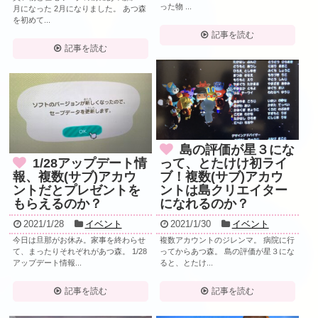
った物 ...
月になった 2月になりました。 あつ森
を初めて...
記事を読む
記事を読む
島の評価が星３にな
1/28アップデート情
って、とたけけ初ライ
報、複数(サブ)アカウ
ブ！複数(サブ)アカウ
ントだとプレゼントを
ントは島クリエイター
もらえるのか？
になれるのか？
2021/1/28
イベント
2021/1/30
イベント
今日は旦那がお休み。家事を終わらせ
複数アカウントのジレンマ。 病院に行
て、まったりそれぞれがあつ森。 1/28
ってからあつ森。 島の評価が星３にな
アップデート情報...
ると、とたけ...
記事を読む
記事を読む