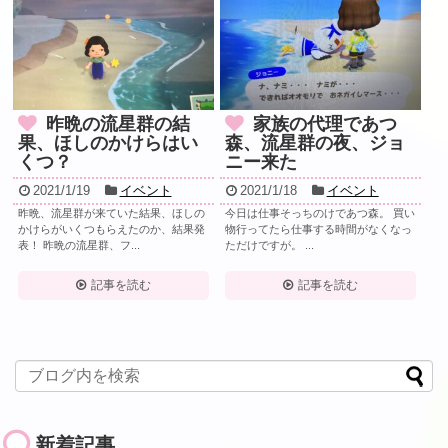
昨晩の流星群の結
家族の代理であつ
果、ほしのかけらはい
森、流星群の夜、ジョ
くつ？
ニー来た
2021/1/19
イベント
2021/1/18
イベント
昨晩、流星群が来ていた結果、ほしの
今日は仕事そっちのけであつ森。 買い
かけらがいくつもらえたのか、結果発
物行ってたら仕事する時間がなくなっ
表！ 昨晩の流星群、フ...
ただけですが。 ...
記事を読む
記事を読む
新着記事