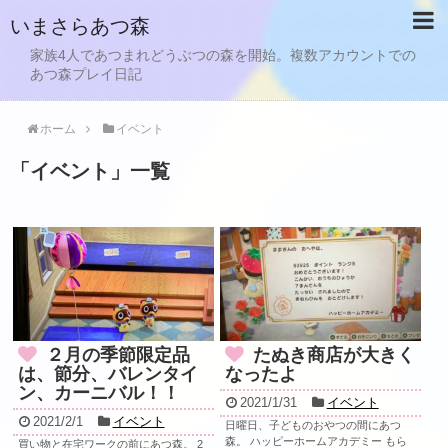
いまさらあつ森
家族4人であつまれどうぶつの森を開始。複数アカウントでの
あつ森プレイ日記
ホーム
イベント
「
イベント
」
一覧
２月の季節限定品
たぬき商店が大きく
は、節分、バレンタイ
なったよ
ン、カーニバル！！
2021/1/31
イベント
2021/2/1
イベント
日曜日、子どものおやつの間にあつ
森。 ハッピーホームアカデミー もら
買い物と在宅ワークの前にあつ森。 2