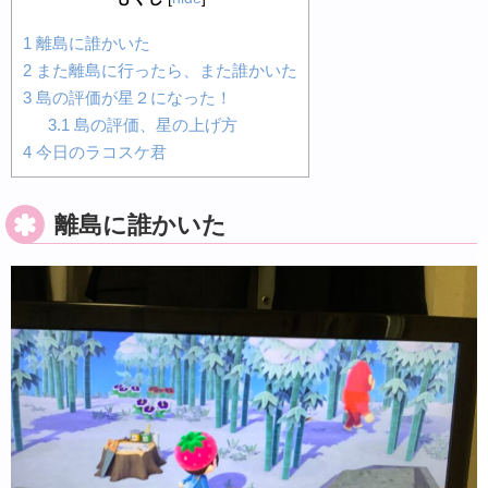
1
離島に誰かいた
2
また離島に行ったら、また誰かいた
3
島の評価が星２になった！
3.1
島の評価、星の上げ方
4
今日のラコスケ君
離島に誰かいた