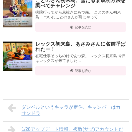
ことのさん初来島、雪だるま成功方法を
調べてチャレンジ
病院行ってから息抜きにあつ森。 ことのさん初来
島！ ついにことのさんが島にやって...
記事を読む
レックス初来島、あさみさんに名前呼ば
れたー！
在宅仕事そっちのけであつ森。 レックス初来島 今日
はレックスが来てました...
記事を読む
ダンベルというキャラが定住、キャンパーはカ
サンドラ
1/28アップデート情報、複数(サブ)アカウントだ