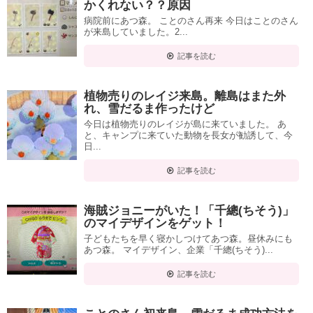
かくれない？？原因
病院前にあつ森。 ことのさん再来 今日はことのさん
が来島していました。2...
記事を読む
植物売りのレイジ来島。離島はまた外
れ、雪だるま作ったけど
今日は植物売りのレイジが島に来ていました。 あ
と、キャンプに来ていた動物を長女が勧誘して、今
日...
記事を読む
海賊ジョニーがいた！「千總(ちそう)」
のマイデザインをゲット！
子どもたちを早く寝かしつけてあつ森。昼休みにも
あつ森。 マイデザイン、企業「千總(ちそう)...
記事を読む