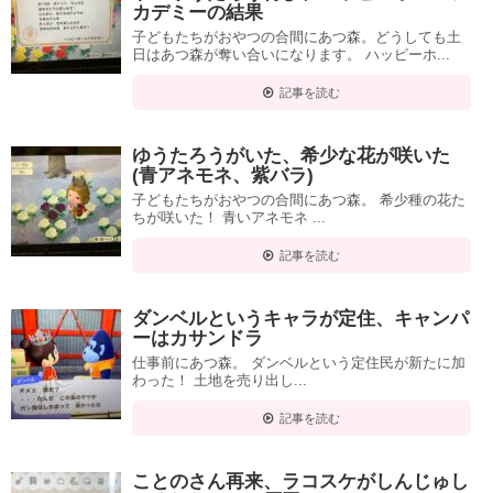
カデミーの結果
子どもたちがおやつの合間にあつ森。どうしても土
日はあつ森が奪い合いになります。 ハッピーホ...
記事を読む
ゆうたろうがいた、希少な花が咲いた
(青アネモネ、紫バラ)
子どもたちがおやつの合間にあつ森。 希少種の花た
ちが咲いた！ 青いアネモネ ...
記事を読む
ダンベルというキャラが定住、キャンパ
ーはカサンドラ
仕事前にあつ森。 ダンベルという定住民が新たに加
わった！ 土地を売り出し...
記事を読む
ことのさん再来、ラコスケがしんじゅし