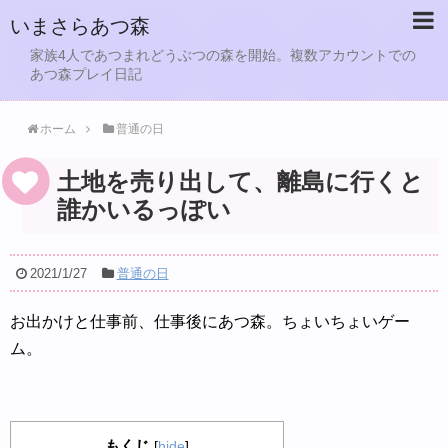
いまさらあつ森
家族4人であつまれどうぶつの森を開始。複数アカウントでの
あつ森プレイ日記
ホーム
普通の日
土地を売り出して、離島に行くと
誰かいるっぽい
2021/1/27
普通の日
お出かけと仕事前、仕事後にあつ森。ちょいちょいゲー
ム。
もくじ
[
hide
]